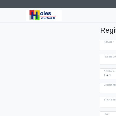
Regi
E-MAIL*
PASSWOR
ANREDE
VORNAME
STRASSE*
PLZ*