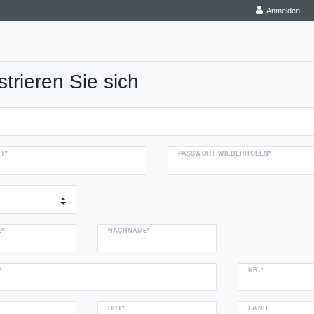
Anmelden
strieren Sie sich
T*
PASSWORT WIEDERHOLEN*
*
NACHNAME*
NR.*
ORT*
LAND