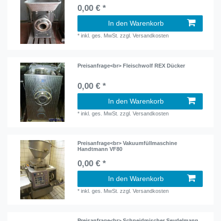
0,00 € *
In den Warenkorb
*
inkl. ges. MwSt.
zzgl.
Versandkosten
Preisanfrage<br> Fleischwolf REX Dücker
0,00 € *
In den Warenkorb
*
inkl. ges. MwSt.
zzgl.
Versandkosten
Preisanfrage<br> Vakuumfüllmaschine
Handtmann VF80
0,00 € *
In den Warenkorb
*
inkl. ges. MwSt.
zzgl.
Versandkosten
Preisanfrage<br> Schneidmischer Seydelmann