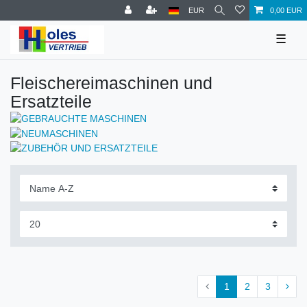
EUR
0,00 EUR
☰
Fleischereimaschinen und
Ersatzteile
1
2
3