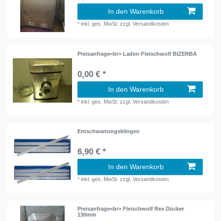
In den Warenkorb
*
inkl. ges. MwSt.
zzgl.
Versandkosten
Preisanfrage<br> Laden-Fleischwolf BIZERBA
0,00 € *
In den Warenkorb
*
inkl. ges. MwSt.
zzgl.
Versandkosten
Entschwartungsklingen
6,90 € *
In den Warenkorb
*
inkl. ges. MwSt.
zzgl.
Versandkosten
Preisanfrage<br> Fleischwolf Rex Dücker
130mm