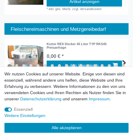
Artikel anzeigen
*
inkl. ges. MwSt.
zzgl.
Versandkosten
Fleischereimaschinen und Metzgereibedarf
Kutter REX Dücker 45 Liter TYP RKS45
Preisanfrage
0,00 € *
In den Warenkorb
*
inkl. ges. MwSt.
zzgl.
Versandkosten
Wir nutzen Cookies auf unserer Website. Einige von diesen sind
essenziell, während andere uns helfen, diese Website und Ihre
Erfahrung zu verbessern. Weitere Informationen zu den von uns
verwendeten Cookies und Ihren Rechten als Nutzer finden Sie in
unserer
Daten­schutz­erklärung
und unserem
Impressum
.
Widerrufs­recht
Widerrufs­formular
Impressum
Essenziell
Weitere Einstellungen
Daten­schutz­erklärung
AGB
Alle akzeptieren