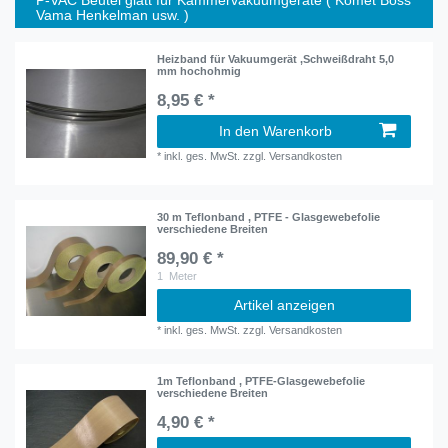
P-VAC Beutel glatt für Kammervakuumgeräte ( Komet Boss
Vama Henkelman usw. )
Heizband für Vakuumgerät ,Schweißdraht 5,0
mm hochohmig
8,95 € *
In den Warenkorb
*
inkl. ges. MwSt.
zzgl.
Versandkosten
30 m Teflonband , PTFE - Glasgewebefolie
verschiedene Breiten
89,90 € *
1
Meter
Artikel anzeigen
*
inkl. ges. MwSt.
zzgl.
Versandkosten
1m Teflonband , PTFE-Glasgewebefolie
verschiedene Breiten
4,90 € *