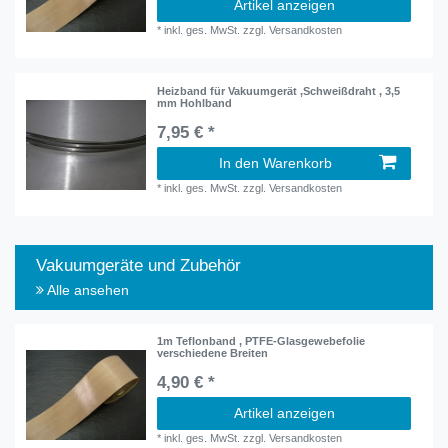
Artikel anzeigen
*
inkl. ges. MwSt.
zzgl.
Versandkosten
Heizband für Vakuumgerät ,Schweißdraht , 3,5
mm Hohlband
7,95 € *
In den Warenkorb
*
inkl. ges. MwSt.
zzgl.
Versandkosten
Vakuumgeräte und Zubehör
Alle ansehen
1m Teflonband , PTFE-Glasgewebefolie
verschiedene Breiten
4,90 € *
Artikel anzeigen
*
inkl. ges. MwSt.
zzgl.
Versandkosten