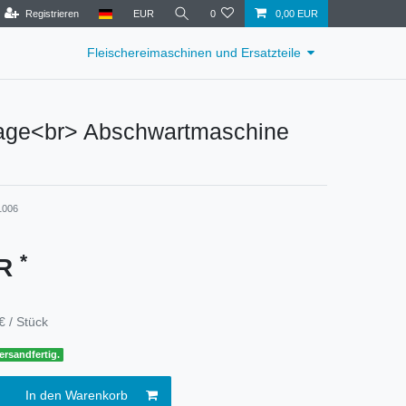
Registrieren
EUR
0
0,00 EUR
Fleischereimaschinen und Ersatzteile
rage<br> Abschwartmaschine
1006
*
UR
€ / Stück
ersandfertig.
In den Warenkorb