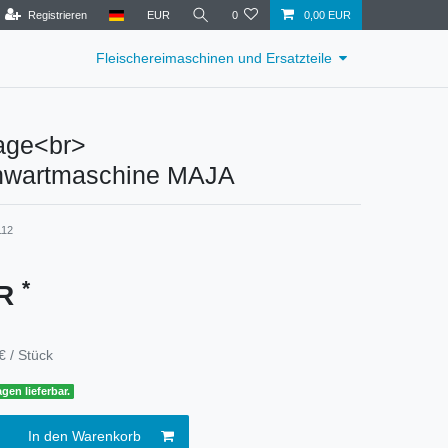
Registrieren
EUR
0
0,00 EUR
Fleischereimaschinen und Ersatzteile
rage<br>
hwartmaschine MAJA
112
*
UR
€ / Stück
gen lieferbar.
In den Warenkorb