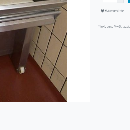
Wunschliste
* inkl. ges. MwSt. zzgl