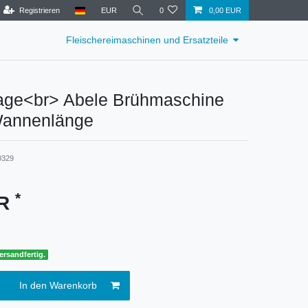
Registrieren
EUR
0
0,00 EUR
Fleischereimaschinen und Ersatzteile
rage<br> Abele Brühmaschine
annenlänge
0329
*
UR
ersandfertig.
In den Warenkorb