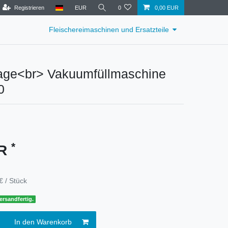
Registrieren
EUR
0
0,00 EUR
Fleischereimaschinen und Ersatzteile
rage<br> Vakuumfüllmaschine
0
*
UR
€ / Stück
ersandfertig.
In den Warenkorb