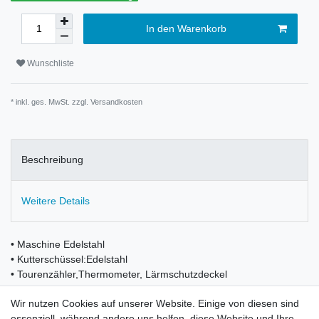
In den Warenkorb
Wunschliste
* inkl. ges. MwSt. zzgl.
Versandkosten
Beschreibung
Weitere Details
• Maschine Edelstahl
• Kutterschüssel:Edelstahl
• Tourenzähler,Thermometer, Lärmschutzdeckel
• Stufenlose Geschwindigkeitsregelung und Mischgang.
Wir nutzen Cookies auf unserer Website. Einige von diesen sind
essenziell, während andere uns helfen, diese Website und Ihre