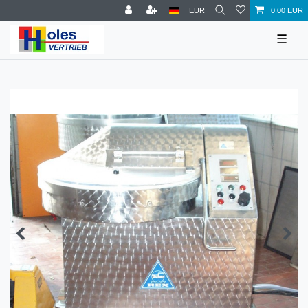
EUR
0,00 EUR
☰