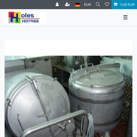
EUR
0,00 EUR
☰