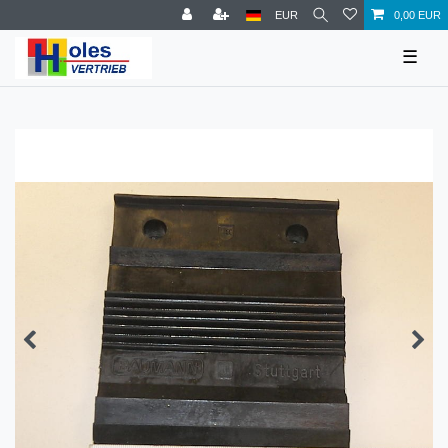
EUR
0,00 EUR
☰